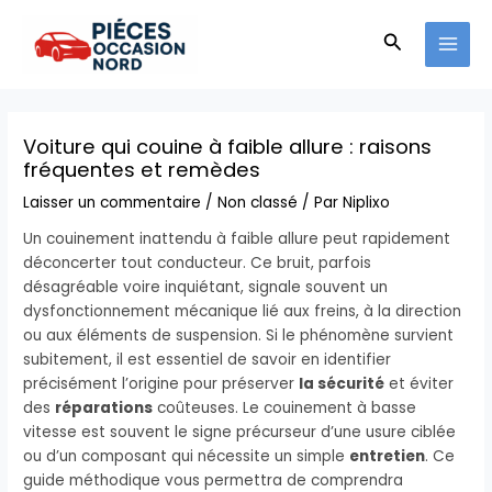
Aller
MAI
au
Recherche
MEN
contenu
Voiture qui couine à faible allure : raisons
fréquentes et remèdes
Laisser un commentaire
/
Non classé
/ Par
Niplixo
Un couinement inattendu à faible allure peut rapidement
déconcerter tout conducteur. Ce bruit, parfois
désagréable voire inquiétant, signale souvent un
dysfonctionnement mécanique lié aux freins, à la direction
ou aux éléments de suspension. Si le phénomène survient
subitement, il est essentiel de savoir en identifier
précisément l’origine pour préserver
la sécurité
et éviter
des
réparations
coûteuses. Le couinement à basse
vitesse est souvent le signe précurseur d’une usure ciblée
ou d’un composant qui nécessite un simple
entretien
. Ce
guide méthodique vous permettra de comprendra