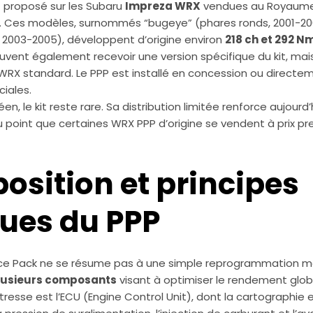
t proposé sur les Subaru
Impreza WRX
vendues au Royaume-
o. Ces modèles, surnommés “bugeye” (phares ronds, 2001-20
, 2003-2005), développent d’origine environ
218 ch et 292 N
vent également recevoir une version spécifique du kit, mais
WRX standard. Le PPP est installé en concession ou directe
ciales.
en, le kit reste rare. Sa distribution limitée renforce aujourd
u point que certaines WRX PPP d’origine se vendent à prix p
osition et principes
ues du PPP
ce Pack ne se résume pas à une simple reprogrammation mot
plusieurs composants
visant à optimiser le rendement glob
resse est l’ECU (Engine Control Unit), dont la cartographie 