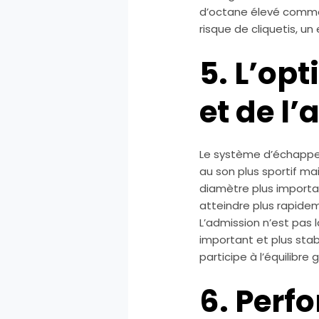
d’octane élevé comme 
risque de cliquetis, u
5. L’op
et de l
Le système d’échappeme
au son plus sportif ma
diamètre plus importan
atteindre plus rapidem
L’admission n’est pas l
important et plus sta
participe à l’équilibre
6. Perf