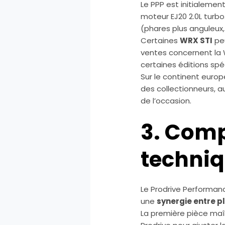
Le PPP est initialemen
moteur EJ20 2.0L turb
(phares plus anguleux
Certaines
WRX STI
peu
ventes concernent la 
certaines éditions spé
Sur le continent europé
des collectionneurs, a
de l’occasion.
3. Comp
techniq
Le Prodrive Performan
une
synergie entre 
La première pièce maît