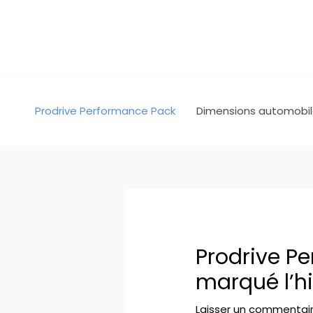
Aller
au
contenu
Prodrive Performance Pack
Dimensions automobi
Prodrive Per
marqué l’hi
Laisser un commentai