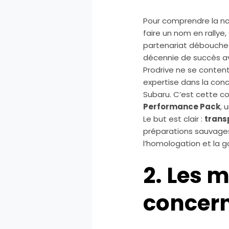
Pour comprendre la nai
faire un nom en rallye
partenariat débouche 
décennie de succès av
Prodrive ne se content
expertise dans la con
Subaru. C’est cette c
Performance Pack
, 
Le but est clair :
transp
préparations sauvages 
l’homologation et la g
2. Les 
concer