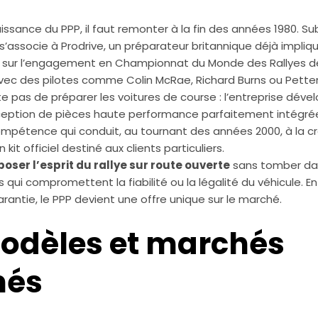
ssance du PPP, il faut remonter à la fin des années 1980. Su
, s’associe à Prodrive, un préparateur britannique déjà impli
sur l’engagement en Championnat du Monde des Rallyes dès
ec des pilotes comme Colin McRae, Richard Burns ou Petter
e pas de préparer les voitures de course : l’entreprise déve
ception de pièces haute performance parfaitement intégré
ompétence qui conduit, au tournant des années 2000, à la c
un kit officiel destiné aux clients particuliers.
oser l’esprit du rallye sur route ouverte
sans tomber dan
qui compromettent la fiabilité ou la légalité du véhicule. E
arantie, le PPP devient une offre unique sur le marché.
modèles et marchés
nés