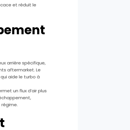
cace et réduit le
ppement
x arrière spécifique,
nts aftermarket. Le
qui aide le turbo à
rmet un flux d’air plus
n échappement,
t régime.
t