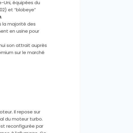
Uni, équipées du
02) et “blobeye”
m
.
 la majorité des
ment en usine pour
’hui son attrait auprès
remium sur le marché
eur. Il repose sur
al du moteur turbo.
est reconfigurée par