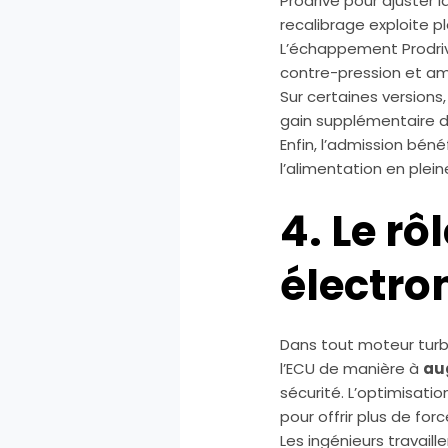
Prodrive pour ajuster l
recalibrage exploite p
L’échappement Prodrive
contre-pression et amé
Sur certaines versions
gain supplémentaire d
Enfin, l’admission bénéf
l’alimentation en plei
4. Le rô
électro
Dans tout moteur turb
l’ECU de manière à
au
sécurité. L’optimisati
pour offrir plus de fo
Les ingénieurs travaill