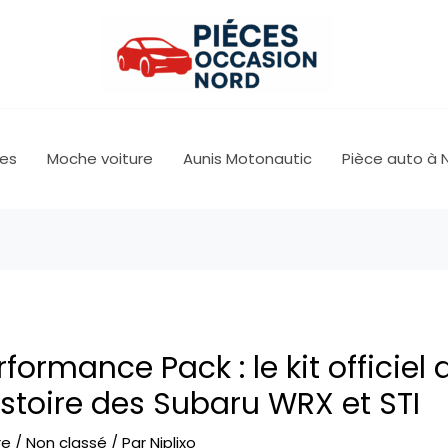
les
Moche voiture
Aunis Motonautic
Pièce auto à 
formance Pack : le kit officiel 
stoire des Subaru WRX et STI
re
/
Non classé
/ Par
Niplixo