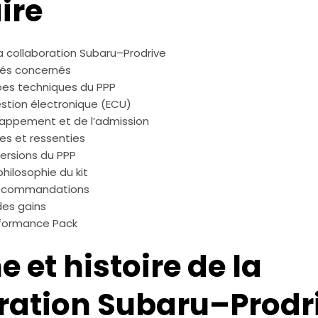
ire
 la collaboration Subaru–Prodrive
és concernés
pes techniques du PPP
gestion électronique (ECU)
chappement et de l’admission
s et ressenties
versions du PPP
hilosophie du kit
t recommandations
des gains
erformance Pack
ne et histoire de la
ration Subaru–Prodr