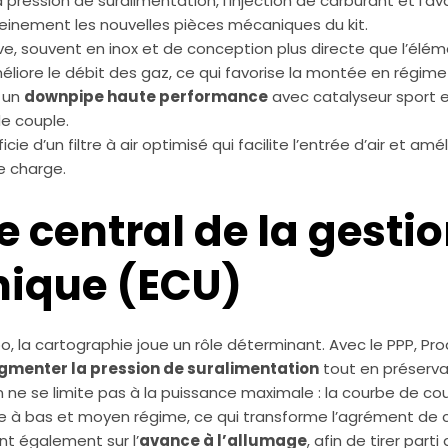
a pression de suralimentation, l’injection de carburant et l’a
leinement les nouvelles pièces mécaniques du kit.
, souvent en inox et de conception plus directe que l’élémen
liore le débit des gaz, ce qui favorise la montée en régime 
, un
downpipe haute performance
avec catalyseur sport es
e couple.
icie d’un filtre à air optimisé qui facilite l’entrée d’air et amél
ne charge.
le central de la gesti
nique (ECU)
o, la cartographie joue un rôle déterminant. Avec le PPP, P
gmenter la pression de suralimentation
tout en préserva
on ne se limite pas à la puissance maximale : la courbe de c
rce à bas et moyen régime, ce qui transforme l’agrément de 
ent également sur l’
avance à l’allumage
, afin de tirer part