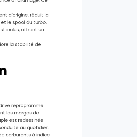
vance à l’allumage. Ce
t d’origine, réduit la
et le spool du turbo.
t inclus, offrant un
iore la stabilité de
on
rodrive reprogramme
nt les marges de
ouple est redessinée
conduite au quotidien.
i de carburants à indice