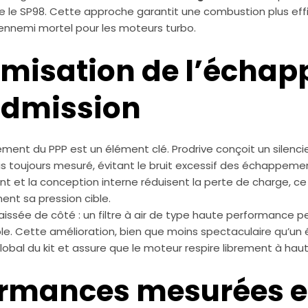
le SP98. Cette approche garantit une combustion plus effi
n ennemi mortel pour les moteurs turbo.
timisation de l’écha
’admission
nt du PPP est un élément clé. Prodrive conçoit un silencieu
is toujours mesuré, évitant le bruit excessif des échappeme
t et la conception interne réduisent la perte de charge, ce 
ent sa pression cible.
aissée de côté : un filtre à air de type haute performance pe
ble. Cette amélioration, bien que moins spectaculaire qu’u
 global du kit et assure que le moteur respire librement à hau
ormances mesurées e