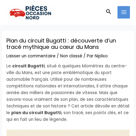
Aller
MAI
au
Recherche
MEN
contenu
Plan du circuit Bugatti : découverte d’un
tracé mythique au cœur du Mans
Laisser un commentaire
/
Non classé
/ Par
Niplixo
Le
circuit Bugatti
, situé à quelques kilomètres du centre-
ville du Mans, est une piste emblématique du sport
automobile français. Utilisé pour de nombreuses
compétitions nationales et internationales, il attire chaque
année des milliers de passionnés de vitesse. Mais que
savons-nous vraiment de son plan, de ses caractéristiques
techniques et de son histoire ? Cet article dévoile en détail
le
plan du circuit Bugatti
, son tracé, ses points clés, et ce
qui en fait un lieu de légende.