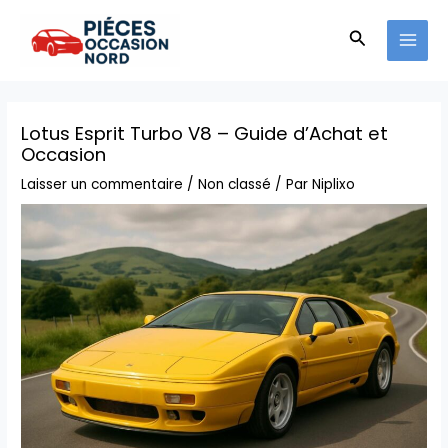
Aller
MAI
au
Recherche
MEN
contenu
Lotus Esprit Turbo V8 – Guide d’Achat et
Occasion
Laisser un commentaire
/
Non classé
/ Par
Niplixo