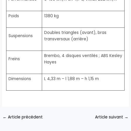
Poids
1380 kg
Doubles triangles (avant), bras
Suspensions
transversaux (arrière)
Brembo, 4 disques ventilés ; ABS Kesley
Freins
Hayes
Dimensions
L 4,33 m – l 1,88 m – h 1,15 m
←
Article précédent
Article suivant
→