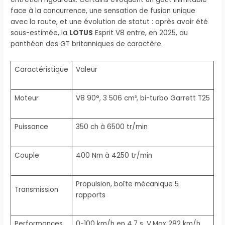
face à la concurrence, une sensation de fusion unique
avec la route, et une évolution de statut : après avoir été
sous-estimée, la
LOTUS
Esprit V8 entre, en 2025, au
panthéon des GT britanniques de caractère.
Caractéristique
Valeur
Moteur
V8 90°, 3 506 cm³, bi-turbo Garrett T25
Puissance
350 ch à 6500 tr/min
Couple
400 Nm à 4250 tr/min
Propulsion, boîte mécanique 5
Transmission
rapports
Performances
0-100 km/h en 4,7 s, V.Max 282 km/h