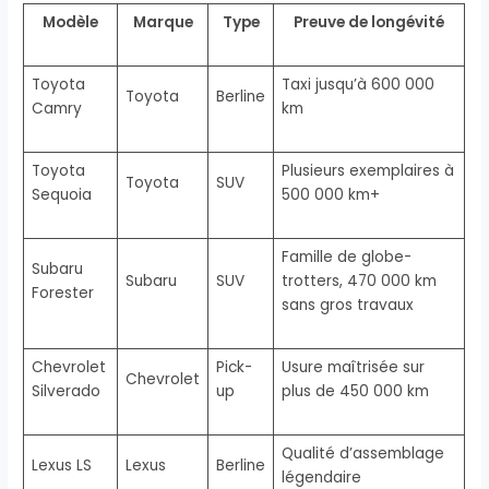
Modèle
Marque
Type
Preuve de longévité
Toyota
Taxi jusqu’à 600 000
Toyota
Berline
Camry
km
Toyota
Plusieurs exemplaires à
Toyota
SUV
Sequoia
500 000 km+
Famille de globe-
Subaru
Subaru
SUV
trotters, 470 000 km
Forester
sans gros travaux
Chevrolet
Pick-
Usure maîtrisée sur
Chevrolet
Silverado
up
plus de 450 000 km
Qualité d’assemblage
Lexus LS
Lexus
Berline
légendaire