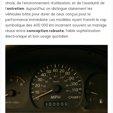
choisi, de l’environnement d’utilisation, et de l’assiduité de
l’
entretien
. Aujourd’hui, on distingue clairement les
véhicules bâtis pour durer de ceux conçus pour la
performance immédiate. Les modèles ayant franchi le cap
symbolique des 400 000 km incarnent souvent un mariage
réussi entre
conception robuste
, faible sophistication
électronique et bon usage quotidien.