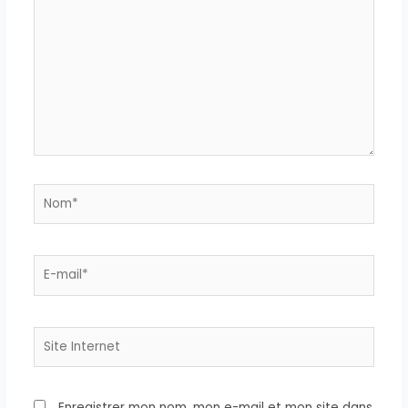
ici…
Nom*
E-
mail*
Site
Internet
Enregistrer mon nom, mon e-mail et mon site dans