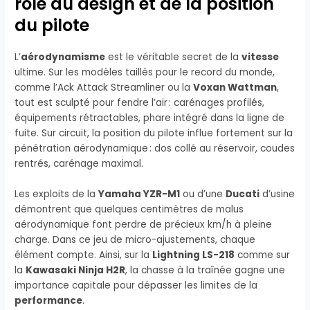
rôle du design et de la position
du pilote
L’
aérodynamisme
est le véritable secret de la
vitesse
ultime. Sur les modèles taillés pour le record du monde,
comme l’Ack Attack Streamliner ou la
Voxan Wattman
,
tout est sculpté pour fendre l’air : carénages profilés,
équipements rétractables, phare intégré dans la ligne de
fuite. Sur circuit, la position du pilote influe fortement sur la
pénétration aérodynamique : dos collé au réservoir, coudes
rentrés, carénage maximal.
Les exploits de la
Yamaha YZR-M1
ou d’une
Ducati
d’usine
démontrent que quelques centimètres de malus
aérodynamique font perdre de précieux km/h à pleine
charge. Dans ce jeu de micro-ajustements, chaque
élément compte. Ainsi, sur la
Lightning LS-218
comme sur
la
Kawasaki Ninja H2R
, la chasse à la traînée gagne une
importance capitale pour dépasser les limites de la
performance
.