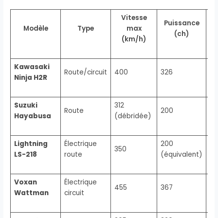
Vitesse
Puissance
Modèle
Type
max
(ch)
(km/h)
Kawasaki
4 
Route/circuit
400
326
Ninja H2R
su
Suzuki
312
4 
Route
200
Hayabusa
(débridée)
at
Lightning
Électrique
200
350
Él
LS-218
route
(équivalent)
Voxan
Électrique
455
367
Él
Wattman
circuit