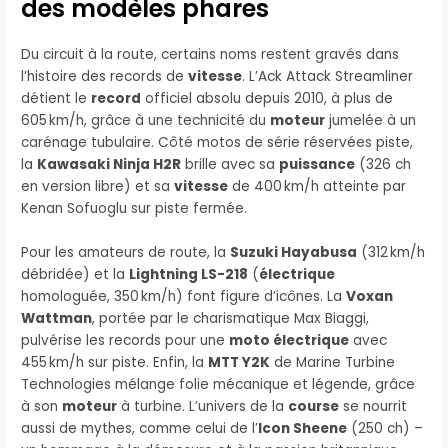
des modèles phares
Du circuit à la route, certains noms restent gravés dans
l’histoire des records de
vitesse
. L’Ack Attack Streamliner
détient le
record
officiel absolu depuis 2010, à plus de
605 km/h, grâce à une technicité du
moteur
jumelée à un
carénage tubulaire. Côté motos de série réservées piste,
la
Kawasaki Ninja H2R
brille avec sa
puissance
(326 ch
en version libre) et sa
vitesse
de 400 km/h atteinte par
Kenan Sofuoglu sur piste fermée.
Pour les amateurs de route, la
Suzuki Hayabusa
(312 km/h
débridée) et la
Lightning LS-218
(
électrique
homologuée, 350 km/h) font figure d’icônes. La
Voxan
Wattman
, portée par le charismatique Max Biaggi,
pulvérise les records pour une
moto électrique
avec
455 km/h sur piste. Enfin, la
MTT Y2K
de Marine Turbine
Technologies mélange folie mécanique et légende, grâce
à son
moteur
à turbine. L’univers de la
course
se nourrit
aussi de mythes, comme celui de l’
Icon Sheene
(250 ch) –