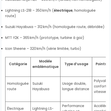
Lightning LS-218 – 350 km/h (
électrique
, homologuée
route)
Suzuki Hayabusa – 312 km/h (homologuée route, débridée)
MTT Y2K – 365 km/h (prototype, turbine à gaz)
Icon Sheene – 320 km/h (série limitée, turbo)
Modèle
Catégorie
Type d’usage
Points f
emblématique
Polyvalen
Homologuée
Suzuki
Usage double,
confort,
route
Hayabusa
longue distance
vitesse b
Performance
Accélérati
Électrique
Lightning LS-