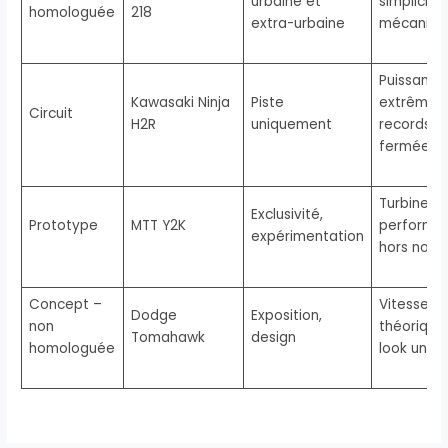
urbaine et
simplicité
homologuée
218
extra-urbaine
mécaniqu
Puissance
Kawasaki Ninja
Piste
extrême,
Circuit
H2R
uniquement
records p
fermée
Turbine,
Exclusivité,
Prototype
MTT Y2K
performa
expérimentation
hors norm
Concept –
Vitesse
Dodge
Exposition,
non
théorique,
Tomahawk
design
homologuée
look uniq