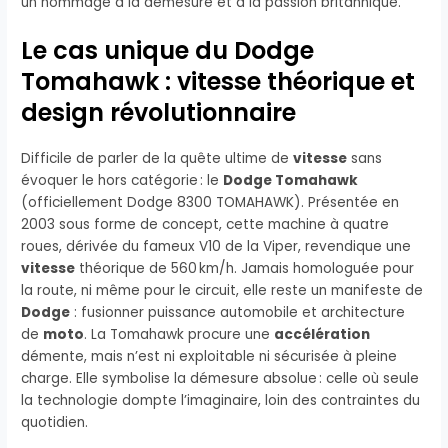
un hommage à la démesure et à la passion britannique.
Le cas unique du Dodge
Tomahawk : vitesse théorique et
design révolutionnaire
Difficile de parler de la quête ultime de
vitesse
sans
évoquer le hors catégorie : le
Dodge Tomahawk
(officiellement Dodge 8300 TOMAHAWK). Présentée en
2003 sous forme de concept, cette machine à quatre
roues, dérivée du fameux V10 de la Viper, revendique une
vitesse
théorique de 560 km/h. Jamais homologuée pour
la route, ni même pour le circuit, elle reste un manifeste de
Dodge
: fusionner puissance automobile et architecture
de
moto
. La Tomahawk procure une
accélération
démente, mais n’est ni exploitable ni sécurisée à pleine
charge. Elle symbolise la démesure absolue : celle où seule
la technologie dompte l’imaginaire, loin des contraintes du
quotidien.