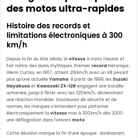
des motos ultra-rapides
Histoire des records et
limitations électroniques à 300
km/h
Depuis la fin du XIXe siècle, la
vitesse
à moto fascine et
fait naître des duels mythiques. Premier
record
historique :
Glenn Curtiss, en 1907, atteint 219 km/h avec un V8 pesant
plus qu’une actuelle
Yamaha
. À partir de 1999, les
Suzuki
Hayabusa
et
Kawasaki ZX-12R
engagent une bataille
acharnée, jusqu’à flirter avec les 320 km/h, déclenchant
une réaction mondiale. Soucieuses de sécurité et de
normes, les marques s’entendent pour plafonner
électroniquement la
vitesse
max à 300 km/h dès 2000 :
une déflagration dans l’univers
moto
.
Cette décision marque la fin d’une époque : dorénavant,