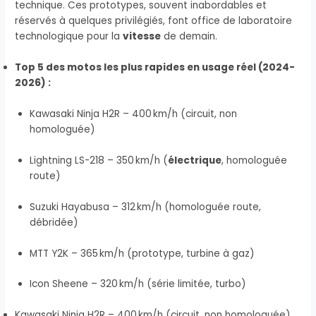
technique. Ces prototypes, souvent inabordables et
réservés à quelques privilégiés, font office de laboratoire
technologique pour la
vitesse
de demain.
Top 5 des motos les plus rapides en usage réel (2024-
2026) :
Kawasaki Ninja H2R – 400 km/h (circuit, non
homologuée)
Lightning LS-218 – 350 km/h (
électrique
, homologuée
route)
Suzuki Hayabusa – 312 km/h (homologuée route,
débridée)
MTT Y2K – 365 km/h (prototype, turbine à gaz)
Icon Sheene – 320 km/h (série limitée, turbo)
Kawasaki Ninja H2R – 400 km/h (circuit, non homologuée)