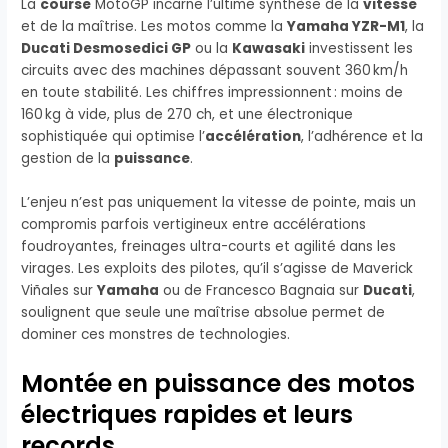
La
course
MotoGP incarne l’ultime synthèse de la
vitesse
et de la maîtrise. Les motos comme la
Yamaha YZR-M1
, la
Ducati Desmosedici GP
ou la
Kawasaki
investissent les
circuits avec des machines dépassant souvent 360 km/h
en toute stabilité. Les chiffres impressionnent : moins de
160 kg à vide, plus de 270 ch, et une électronique
sophistiquée qui optimise l’
accélération
, l’adhérence et la
gestion de la
puissance
.
L’enjeu n’est pas uniquement la vitesse de pointe, mais un
compromis parfois vertigineux entre accélérations
foudroyantes, freinages ultra-courts et agilité dans les
virages. Les exploits des pilotes, qu’il s’agisse de Maverick
Viñales sur
Yamaha
ou de Francesco Bagnaia sur
Ducati
,
soulignent que seule une maîtrise absolue permet de
dominer ces monstres de technologies.
Montée en puissance des motos
électriques rapides et leurs
records