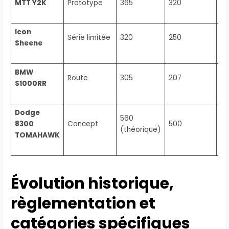
MTT Y2K
Prototype
365
320
Tu
Icon
4 
Série limitée
320
250
Sheene
tu
BMW
Route
305
207
4 
S1000RR
Dodge
560
8300
Concept
500
V1
(théorique)
TOMAHAWK
Évolution historique,
règlementation et
catégories spécifiques