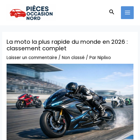
Aller
MAI
au
Recherche
MEN
contenu
La moto la plus rapide du monde en 2026 :
classement complet
Laisser un commentaire
/
Non classé
/ Par
Niplixo