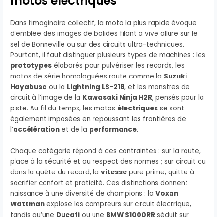
motos électriques
Dans l’imaginaire collectif, la moto la plus rapide évoque
d’emblée des images de bolides filant à vive allure sur le
sel de Bonneville ou sur des circuits ultra-techniques.
Pourtant, il faut distinguer plusieurs types de machines : les
prototypes
élaborés pour pulvériser les records, les
motos de série homologuées route comme la
Suzuki
Hayabusa
ou la
Lightning LS-218
, et les monstres de
circuit à l’image de la
Kawasaki Ninja H2R
, pensés pour la
piste. Au fil du temps, les motos
électriques
se sont
également imposées en repoussant les frontières de
l’
accélération
et de la
performance
.
Chaque catégorie répond à des contraintes : sur la route,
place à la sécurité et au respect des normes ; sur circuit ou
dans la quête du record, la
vitesse
pure prime, quitte à
sacrifier confort et praticité. Ces distinctions donnent
naissance à une diversité de champions : la
Voxan
Wattman
explose les compteurs sur circuit électrique,
tandis qu’une
Ducati
ou une
BMW S1000RR
séduit sur