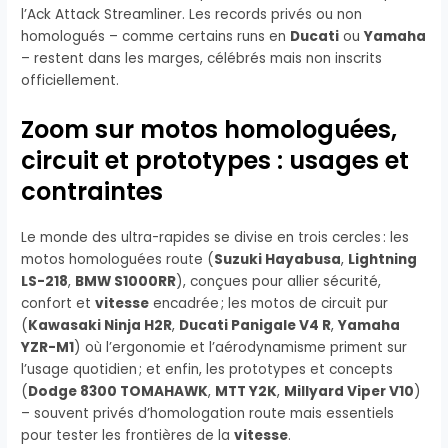
l’Ack Attack Streamliner. Les records privés ou non
homologués – comme certains runs en
Ducati
ou
Yamaha
– restent dans les marges, célébrés mais non inscrits
officiellement.
Zoom sur motos homologuées,
circuit et prototypes : usages et
contraintes
Le monde des ultra-rapides se divise en trois cercles : les
motos homologuées route (
Suzuki Hayabusa
,
Lightning
LS-218
,
BMW S1000RR
), conçues pour allier sécurité,
confort et
vitesse
encadrée ; les motos de circuit pur
(
Kawasaki Ninja H2R
,
Ducati Panigale V4 R
,
Yamaha
YZR-M1
) où l’ergonomie et l’aérodynamisme priment sur
l’usage quotidien ; et enfin, les prototypes et concepts
(
Dodge 8300 TOMAHAWK
,
MTT Y2K
,
Millyard Viper V10
)
– souvent privés d’homologation route mais essentiels
pour tester les frontières de la
vitesse
.